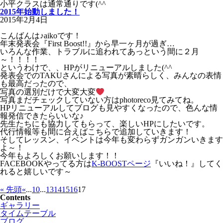
小平クラスは通常通りです(^^ゞ
2015年始動しました！
2015年2月4日
こんばんは♪aikoです！
年末発表会『First Boost!!』から早一ヶ月が過ぎ…
いろんな作業、トラブルに追われてあっという間に２月
～！！！！
というわけで、、HPがリニューアルしました(^^ゞ
発表会でのTAKUさんによる写真が素晴らしく、みんなの表情
も最高だったので、
写真の選別だけで大変大変
写真まだチェックしていない方はphotoreco見てみてね。
HPリニューアルしてブログも見やすくなったので、色んな情
報発信できたらいいな♪
先生たちにも協力してもらって、楽しいHPにしたいです。
代行情報等も間に合えばこちらで追加していきます！
そしてレッスン、イベントは今年も変わらずガンガンいきます
よ～！
今年もよろしくお願いします！！
FACEBOOKやってる方は
K-BOOSTページ
『いいね！』してく
れると嬉しいです～
« 先頭
«
...
10
...
13
14
15
16
17
Contents
ギャラリー
タイムテーブル
ブログ