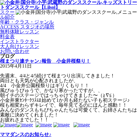
スクー
ル紹介
年齢・クラス・ジャンル
ACCESS スタジオの場所
無料体験レッスン
料金表
インストラクター
大人向けレッスン
お問い合わせ
ブログ
桜まつり連チャン♪報告 小金井桜祭り！
2015年4月11日
先週末、4/4と4/5続けて桜まつり出演してきました！
両日とも天気が心配されましたが、
4/4 小金井公園桜祭りはギリくもり！！
風びゅうびゅうで、かなり寒かったですが、、
朝イチのステージではっちゃけてきました〜（≧∇≦）
小金井東ｾﾝﾀｰｸﾗｽは始めて1か月も経たない子も初ステージ♪
桜も相変わらずキレイで、毎年見てるのにほんと感動！！
みんなのダンスもちびちゃんたちは可愛くて、お姉さんたちは
素敵に決めてくれました！
お疲れさまでした！！
ママダンスのお知らせ♪