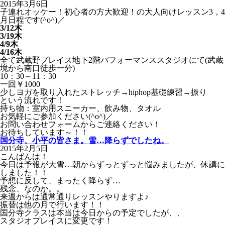
2015年3月6日
子連れオッケー！初心者の方大歓迎！の大人向けレッスン3，4
月日程です(^o^)／
3/12木
3/19木
4/9木
4/16木
全て武蔵野プレイス地下2階パフォーマンススタジオにて(武蔵
境から南口徒歩一分)
10：30～11：30
一回￥1000
少しヨガを取り入れたストレッチ→hiphop基礎練習→振り
という流れです！
持ち物：室内用スニーカー、飲み物、タオル
お気軽にご参加ください(^o^)／
お問い合わせフォームからご連絡ください！
お待ちしています～！！
国分寺、小平の皆さま。雪…降らずでしたね。
2015年2月5日
こんばんは！
今日は予報が大雪…朝からずっとずっと悩みましたが、休講に
しました！！
予想に反して、まったく降らず…
残念、なのか。。
来週からは通常通りレッスンやりますよ♪
振替は他の月で行います！！
国分寺クラスは本当は今日からの予定でしたが、、
スタジオプレイスに変更です！