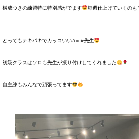
構成つきの練習特に特別感がでます
毎週仕上げていくのも
とってもテキパキでカッコいいAnnie先生
初級クラスはソロも先生が振り付けしてくれました
自主練もみんなで頑張ってます