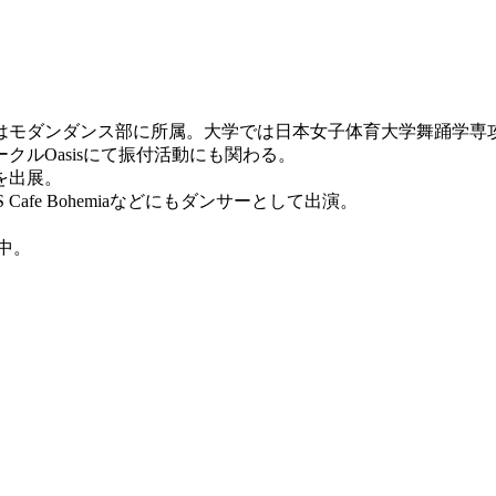
モダンダンス部に所属。大学では日本女子体育大学舞踊学専攻に入
ルOasisにて振付活動にも関わる。
を出展。
NDS Cafe Bohemiaなどにもダンサーとして出演。
中。