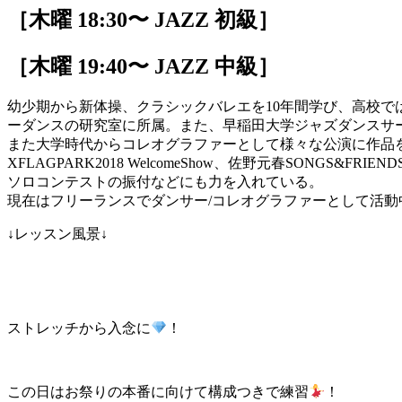
［木曜 18:30〜 JAZZ 初級］
［木曜 19:40〜 JAZZ 中級］
幼少期から新体操、クラシックバレエを10年間学び、高校では
ーダンスの研究室に所属。また、早稲田大学ジャズダンスサーク
また大学時代からコレオグラファーとして様々な公演に作品
XFLAGPARK2018 WelcomeShow、佐野元春SONGS&FRIE
ソロコンテストの振付などにも力を入れている。
現在はフリーランスでダンサー/コレオグラファーとして活動
↓レッスン風景↓
ストレッチから入念に
！
この日はお祭りの本番に向けて構成つきで練習
！