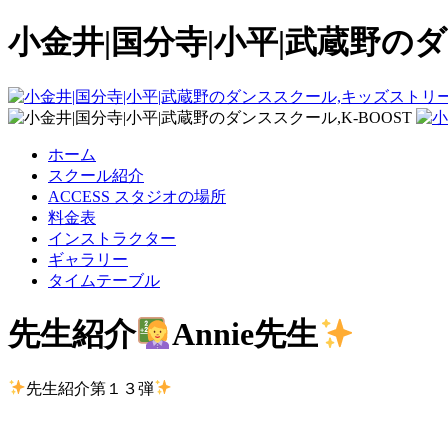
小金井|国分寺|小平|武蔵野のダ
ホーム
スクール紹介
ACCESS スタジオの場所
料金表
インストラクター
ギャラリー
タイムテーブル
先生紹介
Annie先生
先生紹介第１３弾