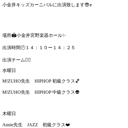
小金井キッズカーニバルに出演致します😎✊
場所🏟小金井宮野楽器ホール✨
出演時間🕛１４：１０ー１４：２５
出演チーム👯‍♀️
水曜日
M!ZUHO先生 HIPHOP 初級クラス🏀
M!ZUHO先生 HIPHOP 中級クラス👽
木曜日
Annie先生 JAZZ 初級クラス❤️