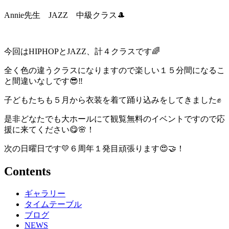
Annie先生 JAZZ 中級クラス🎩
今回はHIPHOPとJAZZ、計４クラスです🌈
全く色の違うクラスになりますので楽しい１５分間になるこ
と間違いなしです😎‼️
子どもたちも５月から衣装を着て踊り込みをしてきました✊
是非どなたでも大ホールにて観覧無料のイベントですので応
援に来てください😋🌸！
次の日曜日です💛６周年１発目頑張ります😍🤝！
Contents
ギャラリー
タイムテーブル
ブログ
NEWS