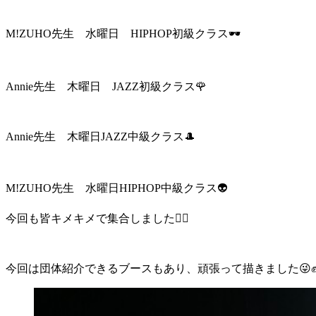
M!ZUHO先生 水曜日 HIPHOP初級クラス🕶
Annie先生 木曜日 JAZZ初級クラス🌹
Annie先生 木曜日JAZZ中級クラス🎩
M!ZUHO先生 水曜日HIPHOP中級クラス👽
今回も皆キメキメで集合しました❤️‍🔥
今回は団体紹介できるブースもあり、頑張って描きました😜✊