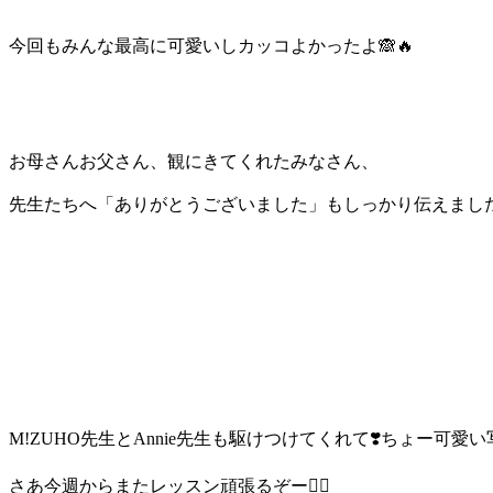
今回もみんな最高に可愛いしカッコよかったよ🙈🔥
お母さんお父さん、観にきてくれたみなさん、
先生たちへ「ありがとうございました」もしっかり伝えました
M!ZUHO先生とAnnie先生も駆けつけてくれて❣️ちょー可愛
さあ今週からまたレッスン頑張るぞー❤️‍🔥