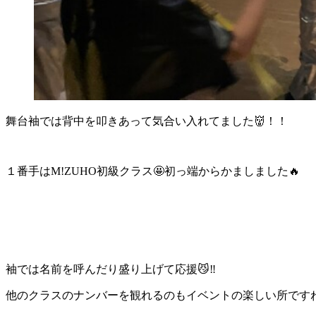
舞台袖では背中を叩きあって気合い入れてました👹！！
１番手はM!ZUHO初級クラス🤩初っ端からかましました🔥
袖では名前を呼んだり盛り上げて応援😼‼️
他のクラスのナンバーを観れるのもイベントの楽しい所ですね