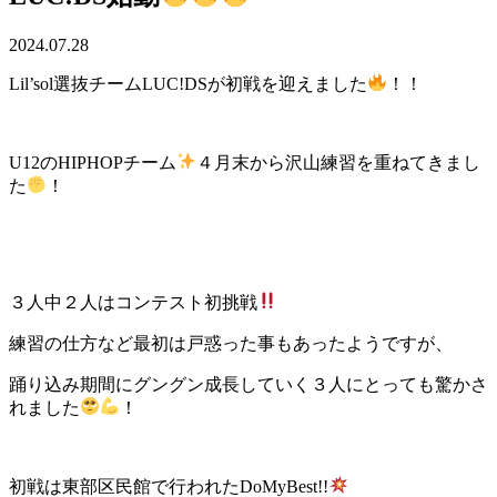
2024.07.28
Lil’sol選抜チームLUC!DSが初戦を迎えました
！！
U12のHIPHOPチーム
４月末から沢山練習を重ねてきまし
た
！
３人中２人はコンテスト初挑戦
練習の仕方など最初は戸惑った事もあったようですが、
踊り込み期間にグングン成長していく３人にとっても驚かさ
れました
！
初戦は東部区民館で行われたDoMyBest!!