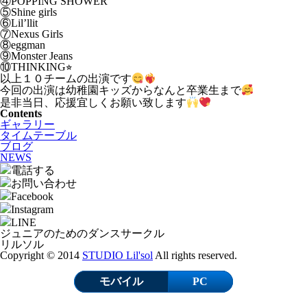
④POPPING SHOWER
⑤Shine girls
⑥Lil’llit
⑦Nexus Girls
⑧eggman
⑨Monster Jeans
⑩THINKING⭐︎
以上１０チームの出演です
今回の出演は幼稚園キッズからなんと卒業生まで
是非当日、応援宜しくお願い致します
Contents
ギャラリー
タイムテーブル
ブログ
NEWS
電話する
お問い合わせ
Facebook
Instagram
LINE
ジュニアのためのダンスサークル
リルソル
Copyright © 2014
STUDIO Lil'sol
All rights reserved.
モバイル
PC