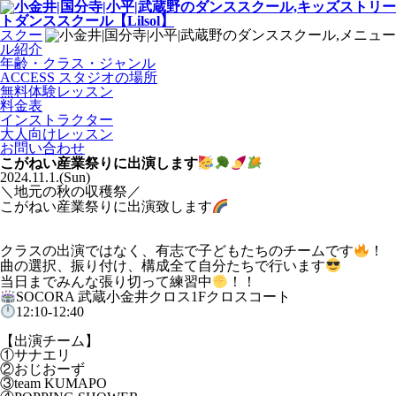
スクー
ル紹介
年齢・クラス・ジャンル
ACCESS スタジオの場所
無料体験レッスン
料金表
インストラクター
大人向けレッスン
お問い合わせ
こがねい産業祭りに出演します
2024.11.1.(Sun)
＼地元の秋の収穫祭／
こがねい産業祭りに出演致します
クラスの出演ではなく、有志で子どもたちのチームです
！
曲の選択、振り付け、構成全て自分たちで行います
当日までみんな張り切って練習中
！！
SOCORA 武蔵小金井クロス1Fクロスコート
12:10-12:40
【出演チーム】
①サナエリ
②おじおーず
③team KUMAPO