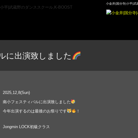
小金井|国分寺|小平|武
ルに出演致しました
2025,12,8(Sun)
南小フェスティバルに出演致しました
今年出演するのは最後のお祭りです
！
Jongmin LOCK初級クラス