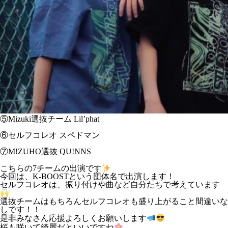
⑤Mizuki選抜チーム Lil’phat
⑥セルフコレオ スペドマン
⑦M!ZUHO選抜 QU!NNS
こちらの7チームの出演です
今回は、K-BOOSTという団体名で出演します！
セルフコレオは、振り付けや曲など自分たちで考えています
選抜チームはもちろんセルフコレオも盛り上がること間違いな
しです！！
是非みなさん応援よろしくお願いします
桜も咲いて綺麗だといいですね