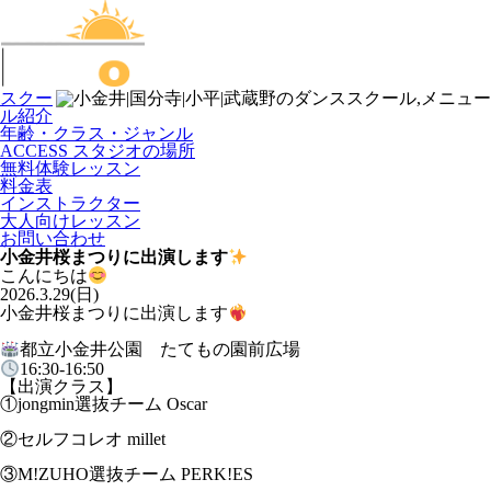
スクー
ル紹介
年齢・クラス・ジャンル
ACCESS スタジオの場所
無料体験レッスン
料金表
インストラクター
大人向けレッスン
お問い合わせ
小金井桜まつりに出演します
こんにちは
2026.3.29(日)
小金井桜まつりに出演します
都立小金井公園 たてもの園前広場
16:30-16:50
【出演クラス】
①jongmin選抜チーム Oscar
②セルフコレオ millet
③M!ZUHO選抜チーム PERK!ES