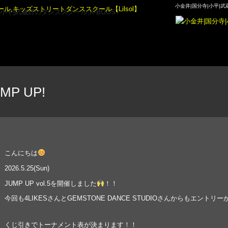
小金井|国分寺|小平|武
P UP!
こんにちは
2026.5.25(Sun)
JUMP UP vol.5を開催しました
！！
今回も4LIKESさんとGEMSTONE DANCE STUDIOさんからもエント
くじ引きでトーナメント表が決まります！！