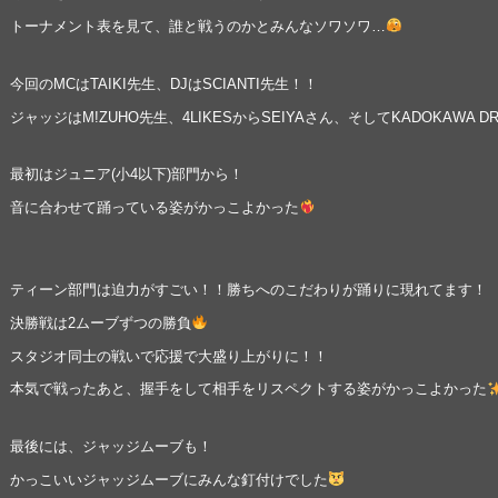
トーナメント表を見て、誰と戦うのかとみんなソワソワ…
今回のMCはTAIKI先生、DJはSCIANTI先生！！
ジャッジはM!ZUHO先生、4LIKESからSEIYAさん、そしてKADOKAWA D
最初はジュニア(小4以下)部門から！
音に合わせて踊っている姿がかっこよかった
ティーン部門は迫力がすごい！！勝ちへのこだわりが踊りに現れてます！
決勝戦は2ムーブずつの勝負
スタジオ同士の戦いで応援で大盛り上がりに！！
本気で戦ったあと、握手をして相手をリスペクトする姿がかっこよかった
最後には、ジャッジムーブも！
かっこいいジャッジムーブにみんな釘付けでした