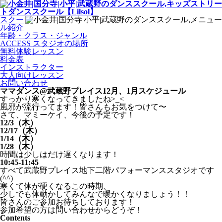
スクー
ル紹介
年齢・クラス・ジャンル
ACCESS スタジオの場所
無料体験レッスン
料金表
インストラクター
大人向けレッスン
お問い合わせ
ママダンス@武蔵野プレイス12月、1月スケジュール
すっかり寒くなってきましたね>_<
風邪が流行ってます！皆さんもお気をつけて〜
さて、マミーケイ、今後の予定です！
12/3（木）
12/17（木）
1/14（木）
1/28（木）
時間は少しはだけ遅くなります！
10:45-11:45
すべて武蔵野プレイス地下二階パフォーマンススタジオです
(^^)
寒くて体が硬くなるこの時期、
少しでも体動かしてみんなで暖かくなりましょう！！
皆さんのご参加お待ちしております！
参加希望の方は問い合わせからどうぞ！
Contents