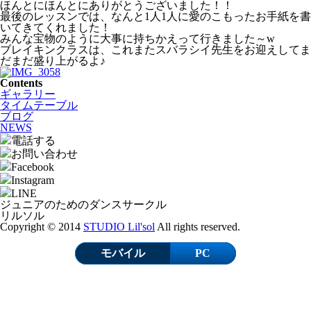
ほんとにほんとにありがとうございました！！
最後のレッスンでは、なんと1人1人に愛のこもったお手紙を書
いてきてくれました！
みんな宝物のように大事に持ちかえって行きました～w
ブレイキンクラスは、これまたスバラシイ先生をお迎えしてま
だまだ盛り上がるよ♪
Contents
ギャラリー
タイムテーブル
ブログ
NEWS
電話する
お問い合わせ
Facebook
Instagram
LINE
ジュニアのためのダンスサークル
リルソル
Copyright © 2014
STUDIO Lil'sol
All rights reserved.
モバイル
PC