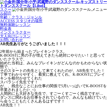
スクー
ル紹介
年齢・クラス・ジャンル
ACCESS スタジオの場所
無料体験レッスン
料金表
インストラクター
大人向けレッスン
お問い合わせ
AB先生ありがとうございました！！！
2年前から始まったブレイキンクラス。
K-BOOSTに男の子が増えてきたら絶対にやりたい！と思って
いたクラスで、
始めた当初は、みんなブレイキンがどんなのかもわからない状
態で、、、
そのスタートの先生として来てくれたのが、AB先生でした！
丁寧でわかりやすく、着実に教えてくれ、K-BOOSTにブレイ
キンを根付かせてくれた
スバラシイ先生です！
が、、残念なことにお仕事の関係で5月いっぱいでK-BOOSTを
卒業されました(>_<)
人間的にも大好きな先生で、すごーくすごーく残念ですが…
ダンスに関わるお仕事をされているので、みんなも続けていた
ら会うこともたくさんあるはずです！
AB先生！！