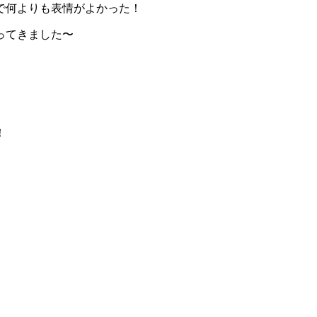
で何よりも表情がよかった！
ってきました〜
！