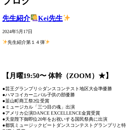
ブログ
先生紹介
Kei先生
2024年5月17日
先生紹介第１４弾
【月曜19:50〜 体幹（ZOOM）★】
●芸王グランプリ☆ダンスコンテスト地区大会準優勝
●ハマコイカーニバル子供の部優勝
●韮山町商工祭2位受賞
●ミュージカル「三つ目の魂」出演
●アメリカ公演DANCE EXCELLENCE金賞受賞
●天皇陛下御即位20年をお祝いする国民祭典に出演
●都筑ミュージックビートダンスコンテストグランプリと特