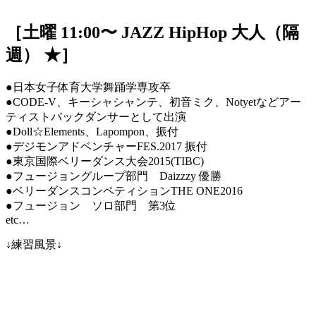
［土曜 11:00〜 JAZZ HipHop 大人（隔
週） ★］
●日本女子体育大学舞踊学専攻卒
●CODE-V、キーシャシャンテ、初音ミク、Notyetなどアー
ティストバックダンサーとして出演
●Doll☆Elements、Lapompon、振付
●デジモンアドベンチャーFES.2017 振付
●東京国際ベリーダンス大会2015(TIBC)
●フュージョングループ部門 Daizzzy 優勝
●ベリーダンスコンペティションTHE ONE2016
●フュージョン ソロ部門 第3位
etc…
↓練習風景↓