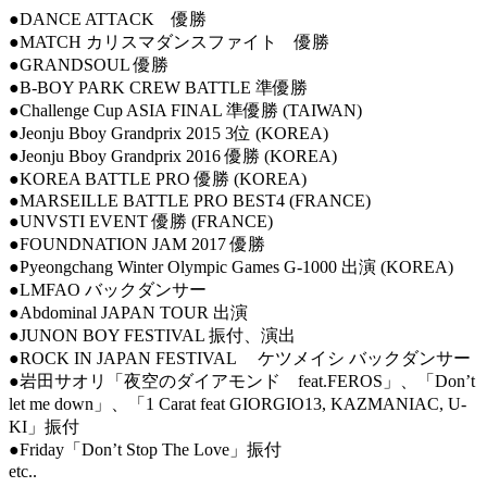
●DANCE ATTACK 優勝
●MATCH カリスマダンスファイト 優勝
●GRANDSOUL 優勝
●B-BOY PARK CREW BATTLE 準優勝
●Challenge Cup ASIA FINAL 準優勝 (TAIWAN)
●Jeonju Bboy Grandprix 2015 3位 (KOREA)
●Jeonju Bboy Grandprix 2016 優勝 (KOREA)
●KOREA BATTLE PRO 優勝 (KOREA)
●MARSEILLE BATTLE PRO BEST4 (FRANCE)
●UNVSTI EVENT 優勝 (FRANCE)
●FOUNDNATION JAM 2017 優勝
●Pyeongchang Winter Olympic Games G-1000 出演 (KOREA)
●LMFAO バックダンサー
●Abdominal JAPAN TOUR 出演
●JUNON BOY FESTIVAL 振付、演出
●ROCK IN JAPAN FESTIVAL ケツメイシ バックダンサー
●岩田サオリ「夜空のダイアモンド feat.FEROS」、「Don’t
let me down」、「1 Carat feat GIORGIO13, KAZMANIAC, U-
KI」振付
●Friday「Don’t Stop The Love」振付
etc..