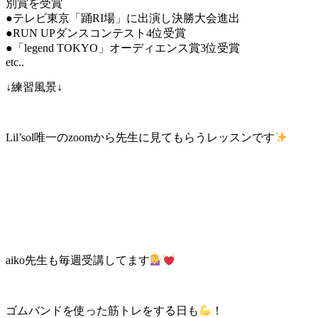
別賞を受賞
●テレビ東京「踊RI場」に出演し決勝大会進出
●RUN UPダンスコンテスト4位受賞
●「legend TOKYO」オーディエンス賞3位受賞
etc..
↓練習風景↓
Lil’sol唯一のzoomから先生に見てもらうレッスンです
aiko先生も毎週受講してます
ゴムバンドを使った筋トレをする日も
！