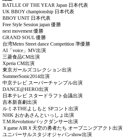
BATLLE OF THE YEAR Japan 日本代表
UK BBOY championship 日本代表
BBOY UNIT 日本代表
Free Style Session japan 優勝
next movement 優勝
GRAND SOUL 優勝
台湾Metro Street dance Competition 準優勝
AI「voice」MV出演
三菱食品CM出演
Xperia CM出演
東京ガールズコレクション出演
SummerSonic2014出演
中京テレビ スーパーチャンプル出演
DANCE@HERO出演
日本テレビ スタードラフト会議出演
吉本新喜劇出演
ルミネTHEよしもと SPコント出演
NHK おかあさんといっしょ出演
T.M.Revolutionバックダンサー出演
Ｘgame AIRＸ天空の勇者たち オープニングアクト出演
ユニバーサルスタジオジャパンshow出演